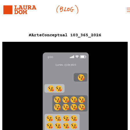
Saltar
al
contenido
#ArteConceptual 103_365_2026