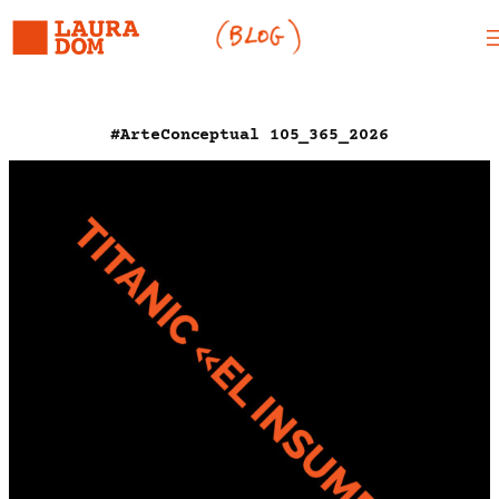
Saltar
al
contenido
#ArteConceptual 105_365_2026